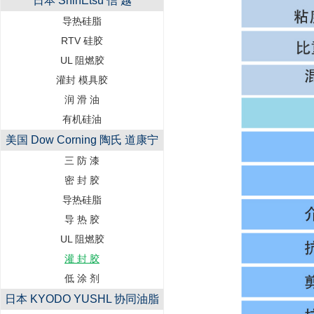
日本 ShinEtsu 信 越
导热硅脂
RTV 硅胶
UL 阻燃胶
灌封 模具胶
润 滑 油
有机硅油
美国 Dow Corning 陶氏 道康宁
三 防 漆
密 封 胶
导热硅脂
导 热 胶
UL 阻燃胶
灌 封 胶
低 涂 剂
日本 KYODO YUSHL 协同油脂