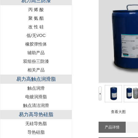
易力高三防漆
丙 烯 酸
聚 氨 酯
改 性 硅
低/无VOC
橡胶弹性体
辅助产品
双组份三防漆
相关产品
易力高触点润滑脂
触点润滑
电镀润滑脂
触点清洁润滑
查看大图
易力高导热硅脂
无硅导热脂
产品详情
导热硅脂