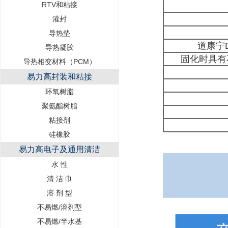
RTV和粘接
灌封
导热垫
道康宁
导热凝胶
固化时具有
导热相变材料（PCM）
易力高封装和粘接
环氧树脂
聚氨酯树脂
粘接剂
硅橡胶
易力高电子及通用清洁
水 性
清 洁 巾
溶 剂 型
不易燃/溶剂型
不易燃/半水基