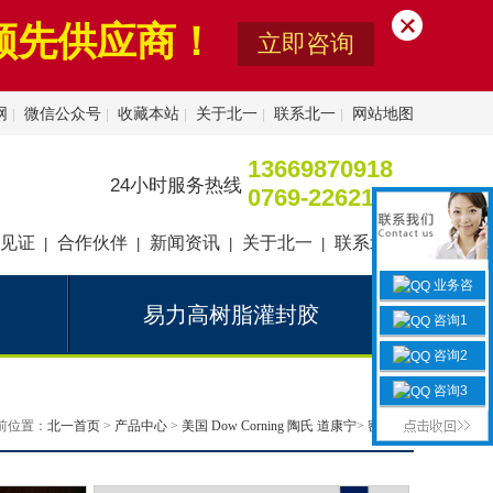
领先供应商！
立即咨询
网
微信公众号
收藏本站
关于北一
联系北一
网站地图
|
|
|
|
|
13669870918
24小时服务热线
0769-22621626
见证
合作伙伴
新闻资讯
关于北一
联系北一
|
|
|
|
业务咨
询
易力高树脂灌封胶
咨询1
咨询2
咨询3
前位置：
北一首页
>
产品中心
>
美国 Dow Corning 陶氏 道康宁
>
密 封 胶