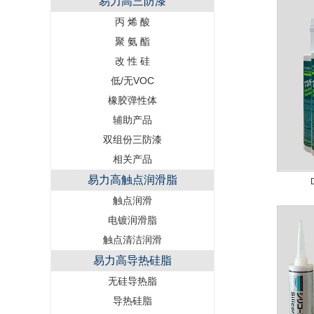
易力高三防漆
丙 烯 酸
聚 氨 酯
改 性 硅
低/无VOC
橡胶弹性体
辅助产品
双组份三防漆
相关产品
易力高触点润滑脂
触点润滑
电镀润滑脂
触点清洁润滑
易力高导热硅脂
无硅导热脂
导热硅脂