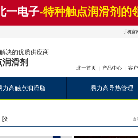
北一电子
-特种触点润滑剂的
手机官
解决的优质供应商
点润滑剂
北一首页
产品中心
客户
|
|
易力高触点润滑脂
易力高导热管理
 胶
当