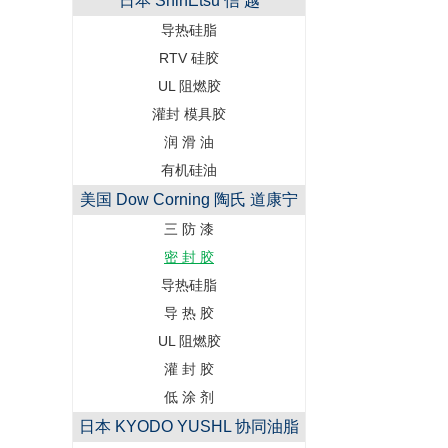
日本 ShinEtsu 信 越
导热硅脂
RTV 硅胶
UL 阻燃胶
灌封 模具胶
润 滑 油
有机硅油
美国 Dow Corning 陶氏 道康宁
三 防 漆
密 封 胶
导热硅脂
导 热 胶
UL 阻燃胶
灌 封 胶
低 涂 剂
日本 KYODO YUSHL 协同油脂