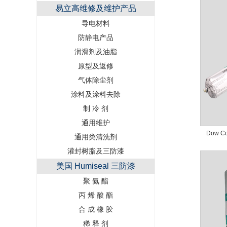
易立高维修及维护产品
导电材料
防静电产品
润滑剂及油脂
原型及返修
气体除尘剂
涂料及涂料去除
制 冷 剂
通用维护
Dow C
通用类清洗剂
灌封树脂及三防漆
美国 Humiseal 三防漆
聚 氨 酯
丙 烯 酸 酯
合 成 橡 胶
稀 释 剂