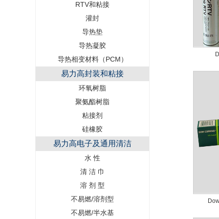
RTV和粘接
灌封
导热垫
导热凝胶
D
导热相变材料（PCM）
易力高封装和粘接
环氧树脂
聚氨酯树脂
粘接剂
硅橡胶
易力高电子及通用清洁
水 性
清 洁 巾
溶 剂 型
不易燃/溶剂型
Do
不易燃/半水基